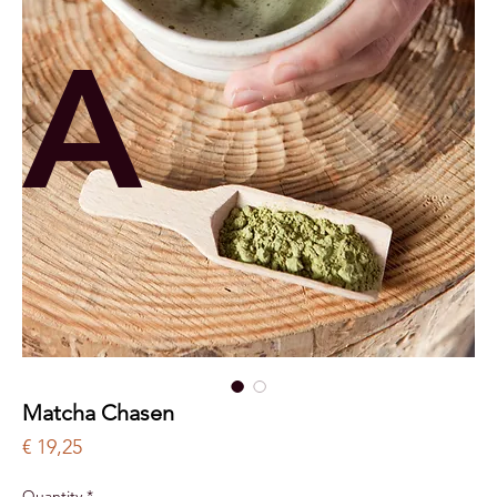
A
Matcha Chasen
Price
€ 19,25
Quantity
*