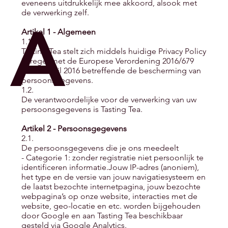
eveneens uitdrukkelijk mee akkoord, alsook met
de verwerking zelf.
A
Artikel 1 - Algemeen
1.1.
Tasting Tea stelt zich middels huidige Privacy Policy
in regel met de Europese Verordening 2016/679
van 27 april 2016 betreffende de bescherming van
persoonsgegevens.
1.2.
De verantwoordelijke voor de verwerking van uw
persoonsgegevens is Tasting Tea.
Artikel 2 - Persoonsgegevens
2.1.
De persoonsgegevens die je ons meedeelt
- Categorie 1: zonder registratie niet persoonlijk te
identificeren informatie.Jouw IP-adres (anoniem),
het type en de versie van jouw navigatiesysteem en
de laatst bezochte internetpagina, jouw bezochte
webpagina’s op onze website, interacties met de
website, geo-locatie en etc. worden bijgehouden
door Google en aan Tasting Tea beschikbaar
gesteld via Google Analytics.