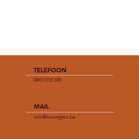
TELEFOON
0497/533 345
MAIL
info@tastingtea.be