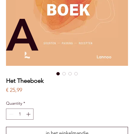
A
Het Theeboek
Price
€ 25,99
Quantity
*
in het winkelmandje