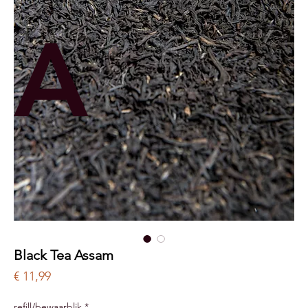
A
Black Tea Assam
Price
€ 11,99
refill/bewaarblik
*