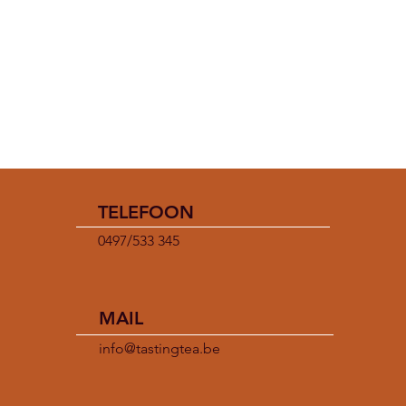
TELEFOON
0497/533 345
MAIL
info@tastingtea.be